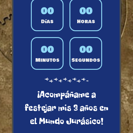
0
0
0
0
Días
Horas
0
0
0
0
Minutos
Segundos
¡Acompáñame a
festejar mis 3 años en
el Mundo Jurásico!