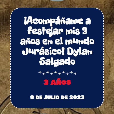
¡Acompáñame a
festejar mis 3
años en el mundo
Jurásico! Dylan
Salgado
3 Años
8 de Julio de 2023