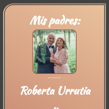
Mis padres:
Roberta Urrutia
y