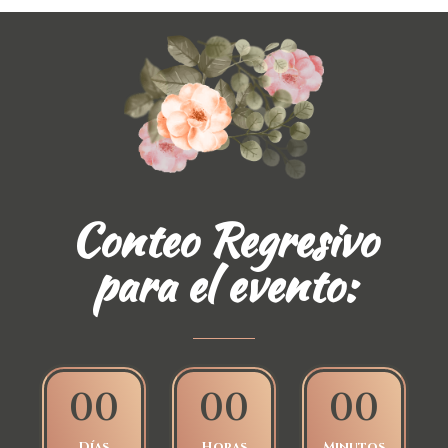
Conteo Regresivo
para el evento:
0
0
0
0
0
0
Días
Horas
Minutos