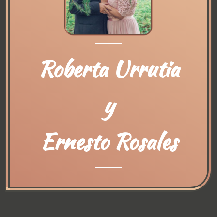
Roberta Urrutia
y
Ernesto Rosales