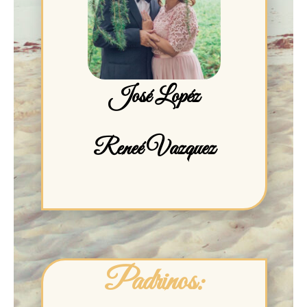
José Lopéz
Reneé Vazquez
Padrinos: