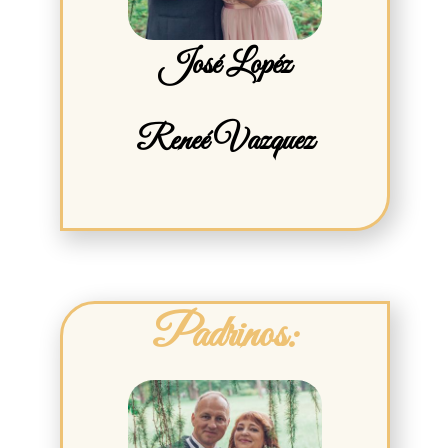
José Lopéz
Reneé Vazquez
Padrinos: