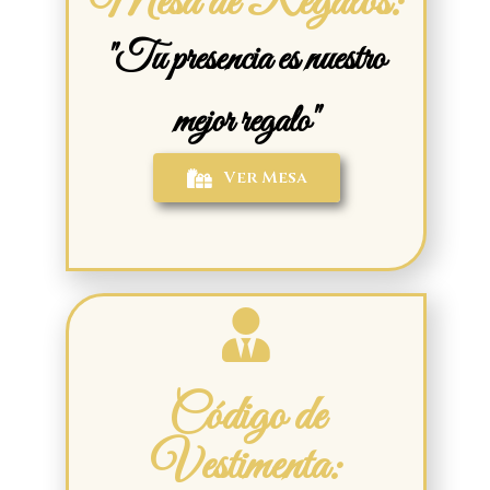
Mesa de Regalos:
"Tu presencia es nuestro
mejor regalo"
Ver Mesa
Código de
Vestimenta: