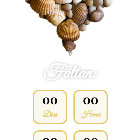
Faltan:
0
0
0
0
Días
Horas