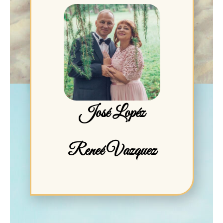
José Lopéz
Reneé Vazquez