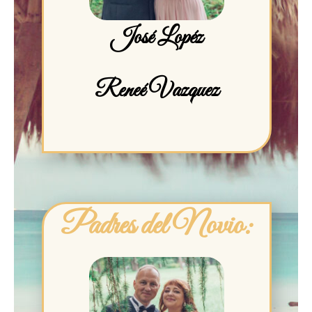
José Lopéz
Reneé Vazquez
Padres del Novio: