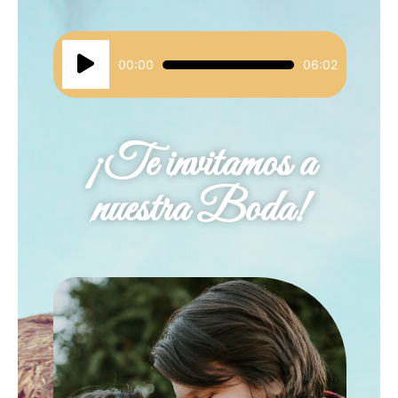
Reproductor
00:00
06:02
de
audio
¡Te invitamos a
nuestra Boda!