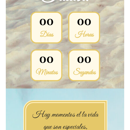
0
0
0
0
Días
Horas
0
0
0
0
Minutos
Segundos
Hay momentos el la vida
que son especiales,