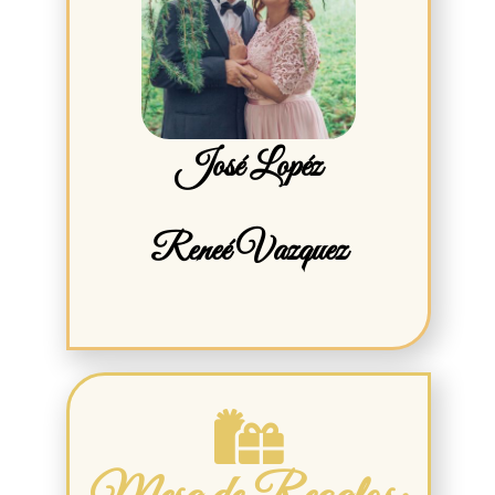
José Lopéz
Reneé Vazquez