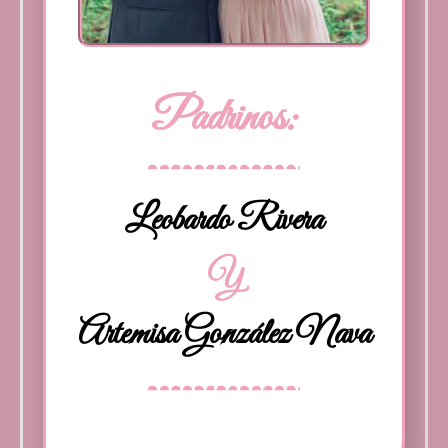
Padrinos:
Leobardo Rivera
Y
Artemisa González Nava