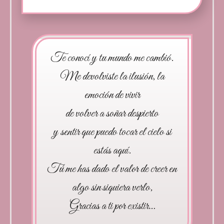
Te conocí y tu mundo me cambió.
Me devolviste la ilusión, la
emoción de vivir
de volver a soñar despierto
y sentir que puedo tocar el cielo si
estás aquí.
Tú me has dado el valor de creer en
algo sin siquiera verlo,
Gracias a ti por existir…