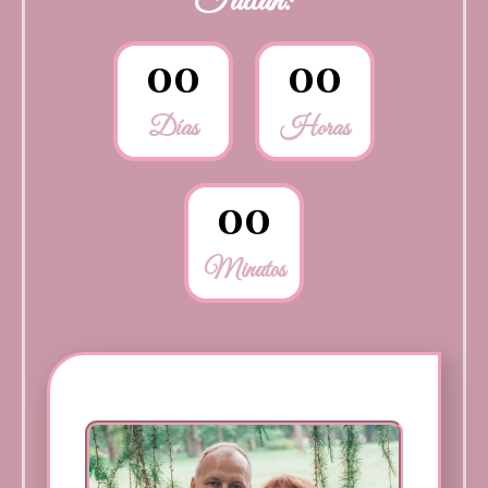
Faltan:
0
0
0
0
Días
Horas
0
0
Minutos