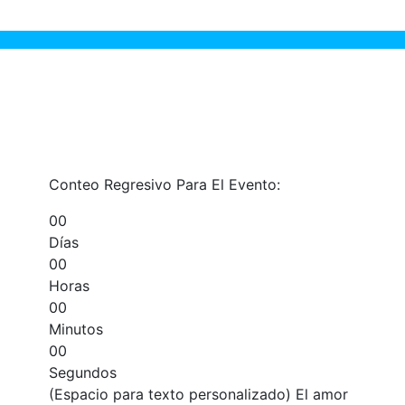
Conteo Regresivo Para El Evento:
0
0
Días
0
0
Horas
0
0
Minutos
0
0
Segundos
(Espacio para texto personalizado) El amor