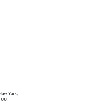
New York,
 UU.