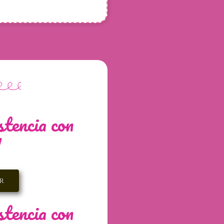
tencia con
!
r
tencia con