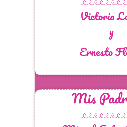
Victoria L
y
Ernesto Fl
Mis Padri