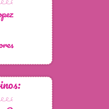
opez
ores
nos: