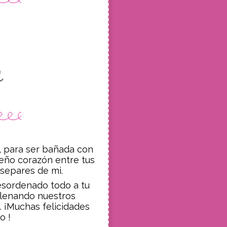
M
, para ser bañada con
ueño corazón entre tus
separes de mi.
desordenado todo a tu
llenando nuestros
. ¡Muchas felicidades
o !