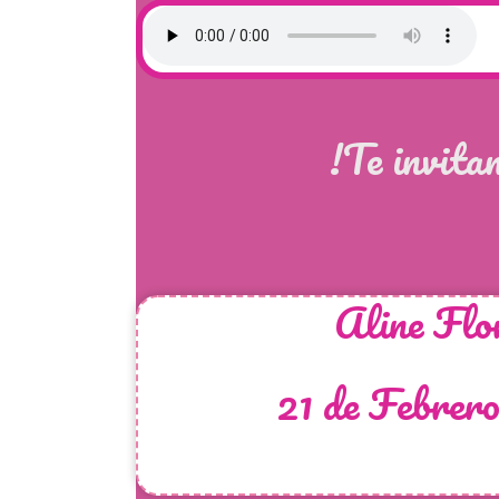
!Te invita
Aline Flo
21 de Febrer