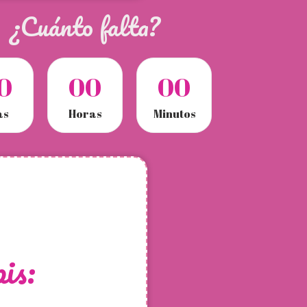
¿Cuánto falta?
0
0
0
0
0
as
Horas
Minutos
is: