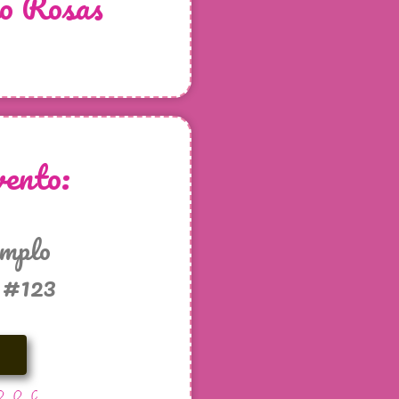
o Rosas
ento:
emplo
 #123