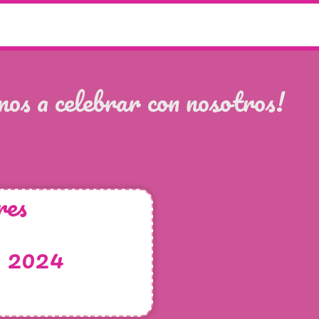
mos a celebrar con nosotros!
res
o 2024