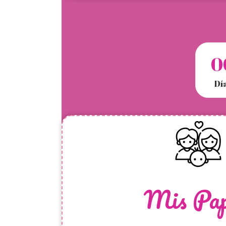
0
Dí
Mis Pap