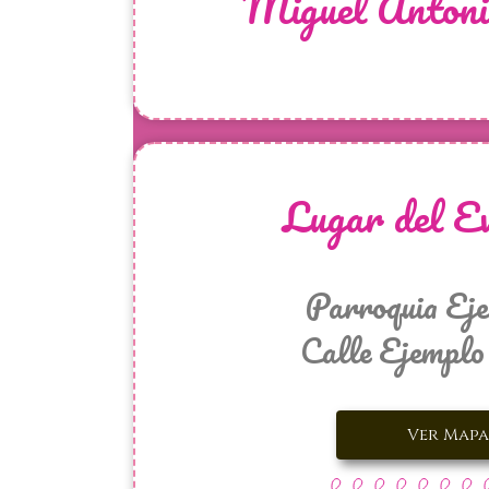
Miguel Antoni
Lugar del Ev
Parroquia Ej
Calle Ejemplo
Ver Mapa