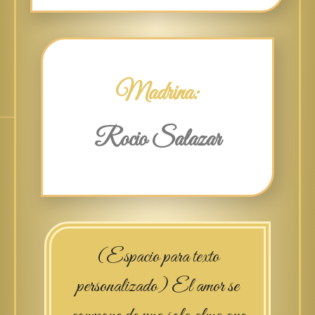
Madrina:
Rocio Salazar
(Espacio para texto
personalizado) El amor se