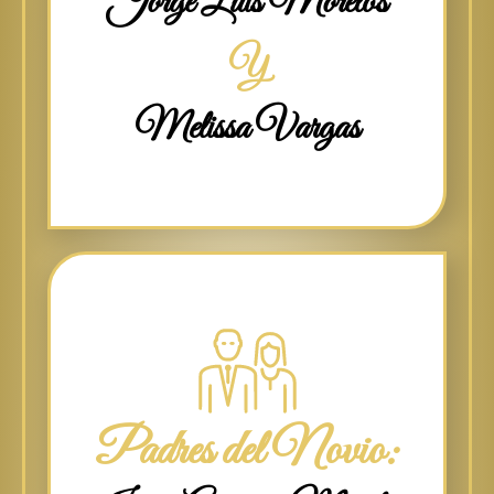
Jorge Luis Morelos
Y
Melissa Vargas
Padres del Novio: