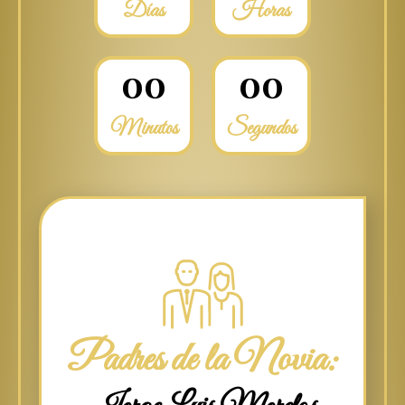
Días
Horas
0
0
0
0
Minutos
Segundos
Padres de la Novia: