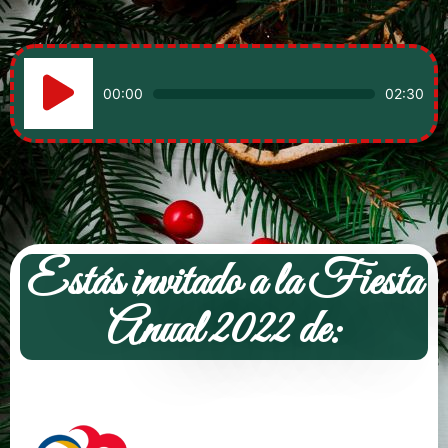
Reproductor
de
00:00
02:30
audio
Estás invitado a la Fiesta
Anual 2022 de: