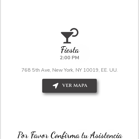
Fiesta
2:00 PM
768 5th Ave, New York, NY 10019, EE. UU.
VER MAPA
Por Favor Confirma tu Asistencia