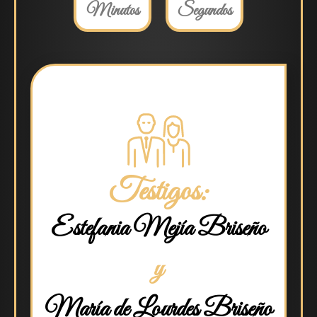
Minutos
Segundos
Testigos:
Estefania Mejía Briseño
y
María de Lourdes Briseño