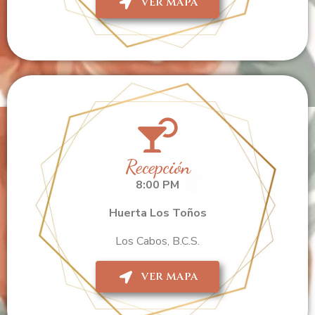
VER MAPA
Recepción
8:00 PM
Huerta Los Toños
Los Cabos, B.C.S.
VER MAPA