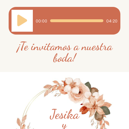
Reproductor
de
00:00
04:20
audio
¡Te invitamos a nuestra
boda!
Jesika
y