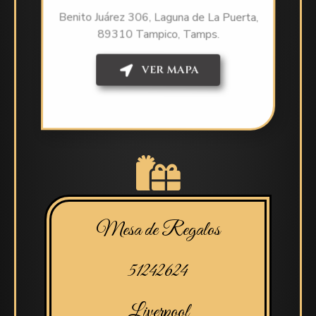
Benito Juárez 306, Laguna de La Puerta,
89310 Tampico, Tamps.
VER MAPA
Mesa de Regalos
51242624
Liverpool