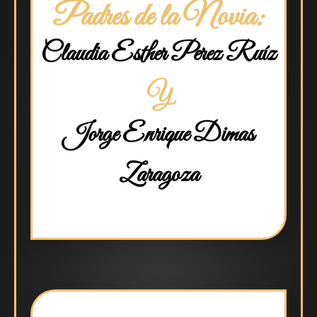
Padres de la Novia:
Claudia Esther Perez Ruíz
Y
Jorge Enrique Dimas
Zaragoza