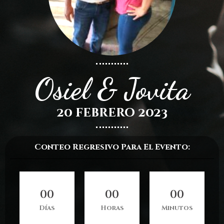
Osiel & Jovita
20 febrero 2023
Conteo Regresivo Para El Evento:
0
0
0
0
0
0
Días
Horas
Minutos