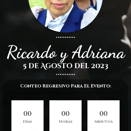
Ricardo y Adriana
5 de Agosto del 2023
Conteo Regresivo Para El Evento:
0
0
0
0
0
0
Días
Horas
Minutos