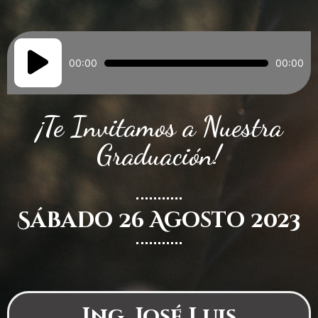
Reproductor
de
00:00
00:00
audio
¡Te Invitamos a Nuestra
Graduación!
Sábado 26 Agosto 2023
Ing. José Luis