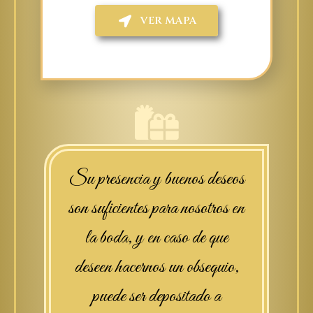
VER MAPA
Su presencia y buenos deseos
son suficientes para nosotros en
la boda, y en caso de que
deseen hacernos un obsequio,
puede ser depositado a