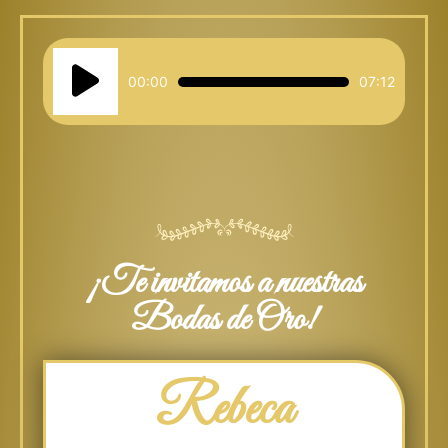
Reproductor
de
00:00
07:12
audio
¡Te invitamos a nuestras
Bodas de Oro!
Rebeca