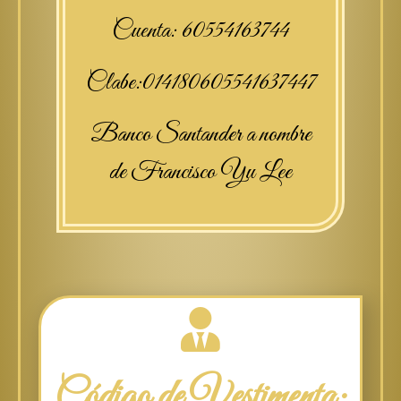
Cuenta: 60554163744
Clabe:014180605541637447
Banco Santander a nombre
de Francisco Yu Lee
Código de Vestimenta: