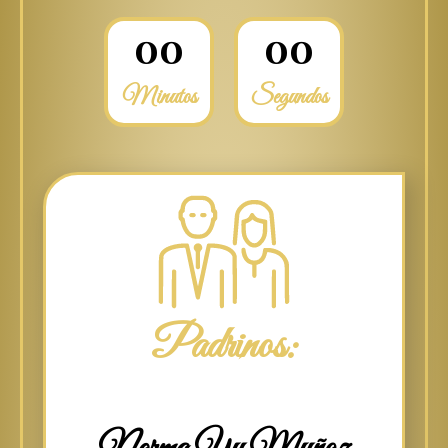
0
0
0
0
Minutos
Segundos
Padrinos: