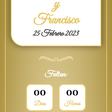
y
Francisco
25 Febrero 2023
Faltan:
0
0
0
0
Días
Horas