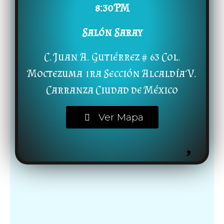
8:30 PM
Salón Saray
C. Juan A. Gutiérrez # 63 Col.
Moctezuma 1ra Sección Alcaldía V.
Carranza Ciudad de México
Ver Mapa