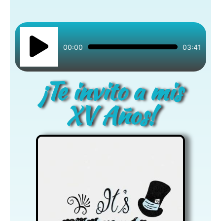
Reproductor
de
00:00
03:41
audio
¡Te invito a mis
XV Años!