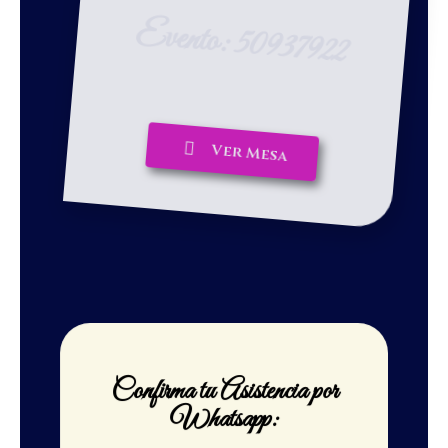
Evento: 50937922
Liverpool
Ver Mesa
Confirma tu Asistencia por
Whatsapp: