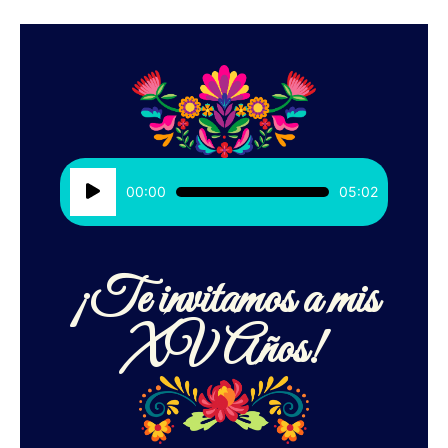
Reproductor
00:00
05:02
de
audio
¡Te invitamos a mis
XV Años!