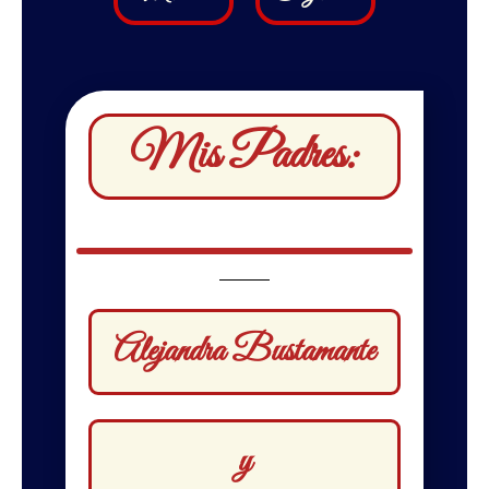
Mis Padres:
Alejandra Bustamante
y