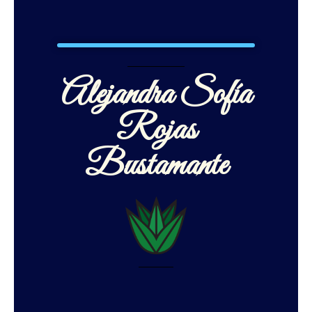
Alejandra Sofía
Rojas
Bustamante