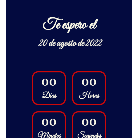
Te espero el
20 de agosto de 2022
Faltan:
0
0
0
0
Días
Horas
0
0
0
0
Minutos
Segundos