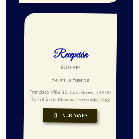
Recepción
8:30 PM
Salón la Fuente
Francisco Villa 12, Los Reyes, 54900
Tultitlán de Mariano Escobedo, Méx
VER MAPA