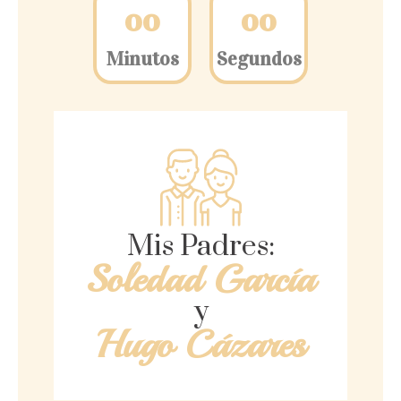
0
0
0
0
Minutos
Segundos
Mis Padres:
Soledad García
y
Hugo Cázares