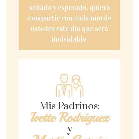
soñado y esperado, quiero
compartir con cada uno de
ustedes este día que será
inolvidable.
Mis Padrinos:
Ivette Rodriguez
y