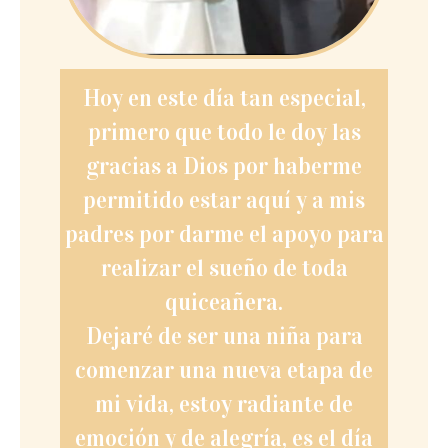
Hoy en este día tan especial,
primero que todo le doy las
gracias a Dios por haberme
permitido estar aquí y a mis
padres por darme el apoyo para
realizar el sueño de toda
quiceañera.
Dejaré de ser una niña para
comenzar una nueva etapa de
mi vida, estoy radiante de
emoción y de alegría, es el día