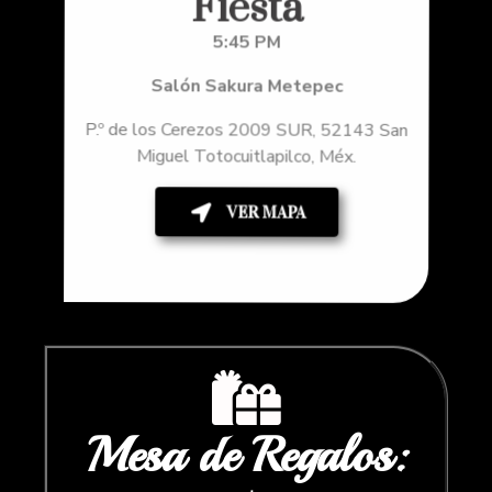
Fiesta
5:45 PM
Salón Sakura Metepec
P.º de los Cerezos 2009 SUR, 52143 San
Miguel Totocuitlapilco, Méx.
VER MAPA
Mesa de Regalos: