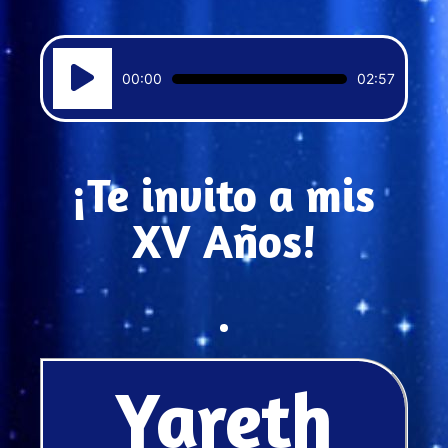
Reproductor
00:00
02:57
de
audio
¡Te invito a mis
XV Años!
Yareth